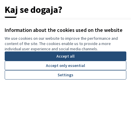
Kaj se dogaja?
Information about the cookies used on the website
Udeleženci
Zamisli
879
195
We use cookies on our website to improve the performance and
content of the site. The cookies enable us to provide a more
individual user experience and social media channels.
Accept all
Accept only essential
Komentarji
Izrazi podpore
183
445
Settings
Kako lahko sodelujem v
procesu?