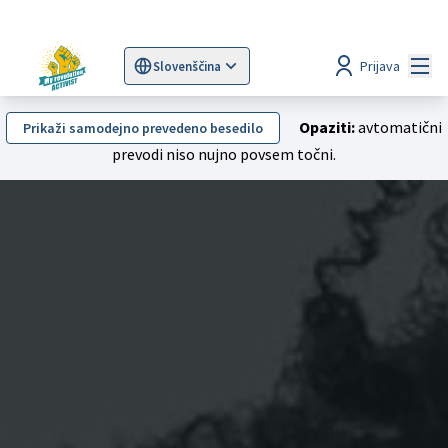
Mai
Prijava
Slovenščina
Sprache wählen
Choose language
Scegli la lingua
Wybi
Opaziti:
avtomatični
Prikaži samodejno prevedeno besedilo
prevodi niso nujno povsem točni.