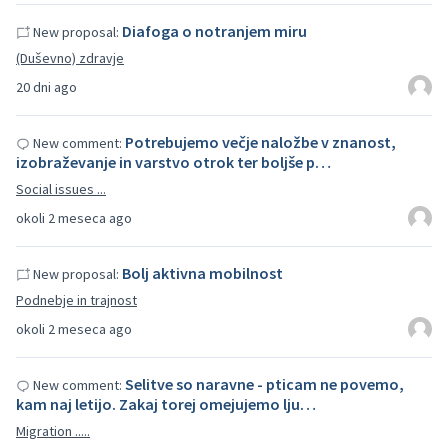
Diafoga o notranjem miru
New proposal:
(Duševno) zdravje
20 dni ago
Potrebujemo večje naložbe v znanost,
New comment:
izobraževanje in varstvo otrok ter boljše p…
Social issues ...
okoli 2 meseca ago
Bolj aktivna mobilnost
New proposal:
Podnebje in trajnost
okoli 2 meseca ago
Selitve so naravne - pticam ne povemo,
New comment:
kam naj letijo. Zakaj torej omejujemo lju…
Migration .....