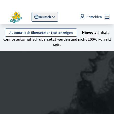
Hau
Anmelden
Deutsch
Sprache wählen
Choose language
Scegli la lingua
Wybi
Hinweis:
Inhalt
Automatisch übersetzter Text anzeigen
könnte automatisch übersetzt werden und nicht 100% korrekt
sein.