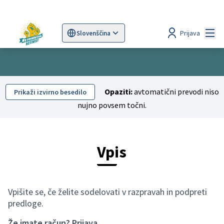
Mai
Prijava
Slovenščina
Sprache wählen
Choose language
Scegli la lingua
Wybi
Opaziti:
avtomatični prevodi niso
Prikaži izvirno besedilo
nujno povsem točni.
Vpis
Vpišite se, če želite sodelovati v razpravah in podpreti
predloge.
Že imate račun?
Prijava