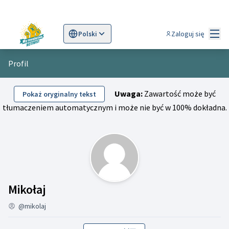
Menu
Zaloguj się
Polski
Sprache wählen
Choose language
Scegli la lingua
Wybi
Profil
Uwaga:
Zawartość może być
Pokaż oryginalny tekst
tłumaczeniem automatycznym i może nie być w 100% dokładna.
Działalność (Mikołaj)
Mikołaj
@mikolaj