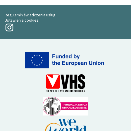
Regulamin świadczenia usług
Ustawienia cookies
Moja rewolucja na Instagramie
(Link zewnętrzny)