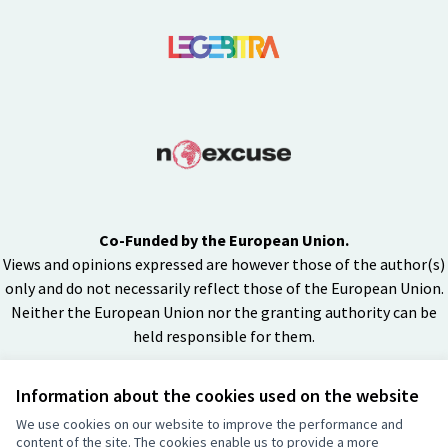
Co-Funded by the European Union.
Views and opinions expressed are however those of the author(s)
only and do not necessarily reflect those of the European Union.
Neither the European Union nor the granting authority can be
held responsible for them.
Information about the cookies used on the website
Licenza Cre
(Collegamen
We use cookies on our website to improve the performance and
(Collegamento esterno)
content of the site. The cookies enable us to provide a more
Sito web creato con
software libero