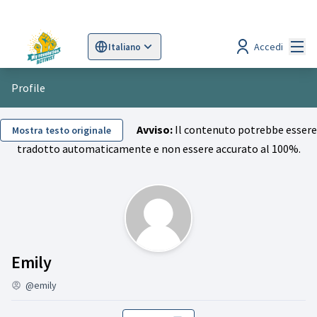
Menù
Accedi
Italiano
Sprache wählen
Choose language
Scegli la lingua
Wybi
Profile
Avviso:
Il contenuto potrebbe essere
Mostra testo originale
tradotto automaticamente e non essere accurato al 100%.
Followers (Emily)
Emily
@emily