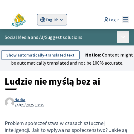
Mai
Log in
English
Sprache wählen
Choose language
Scegli la lingua
Wybi
Social Media and AI
/
Suggest solutions
Main 
Notice:
Content might
Show automatically-translated text
be automatically translated and not be 100% accurate.
Ludzie nie myślą bez ai
Nadia
24/09/2025 13:35
Problem społeczeństwa w czasach sztucznej
inteligencji. Jak to wpływa na społeczeństwo? Jakie są