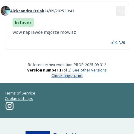
Aleksandra Osiak
24/09/2025 13:43
…
Comment 274
In favor
wow naprawde mądrze mowisz
1
0
Reference: myrevolution-PROP-2025-09-312
Version number 1
(of 1)
see other versions
Check fingerprint
Terms of Service
Cookie settings
My Revolution at Instagram
(External link)