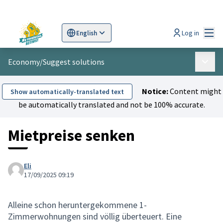
Mai
Log in
English
Sprache wählen
Choose language
Scegli la lingua
Wybi
Economy
/
Suggest solutions
Main 
Notice:
Content might
Show automatically-translated text
be automatically translated and not be 100% accurate.
Mietpreise senken
Eli
17/09/2025 09:19
Alleine schon heruntergekommene 1-
Zimmerwohnungen sind völlig überteuert. Eine