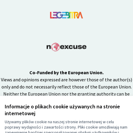
Co-Funded by the European Union.
Views and opinions expressed are however those of the author(s)
only and do not necessarily reflect those of the European Union.
Neither the European Union nor the granting authority can be
held responsible for them.
Informacje o plikach cookie używanych na stronie
internetowej
Używamy plików cookie na naszej stronie internetowej w celu
Licencja Cr
(Link zewnęt
poprawy wydajności i zawartości strony. Pliki cookie umożliwiają nam
(Link zewnętrzny)
zapewnienie bardziej spersonalizowanej obsługi użytkowników i
Strona internetowa powstała z użyciem
free software
.