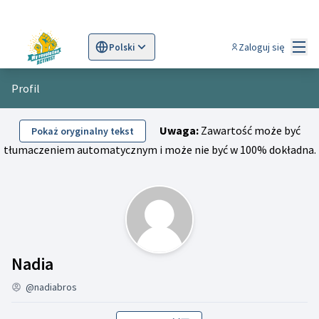
Menu
Zaloguj się
Polski
Sprache wählen
Choose language
Scegli la lingua
Wybi
Profil
Uwaga:
Zawartość może być
Pokaż oryginalny tekst
tłumaczeniem automatycznym i może nie być w 100% dokładna.
Działalność (Nadia)
Nadia
@nadiabros