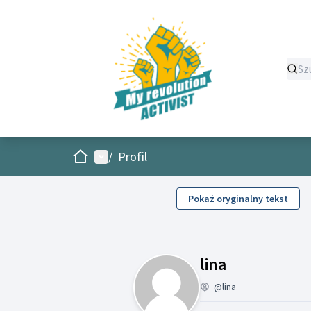
Strona główna
Menu główne
/
Profil
Pokaż oryginalny tekst
Działalność 
lina
@lina