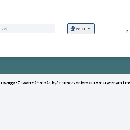
Polski
Sprache wählen
Choose language
S
Uwaga:
Zawartość może być tłumaczeniem automatycznym i moż
(lina)