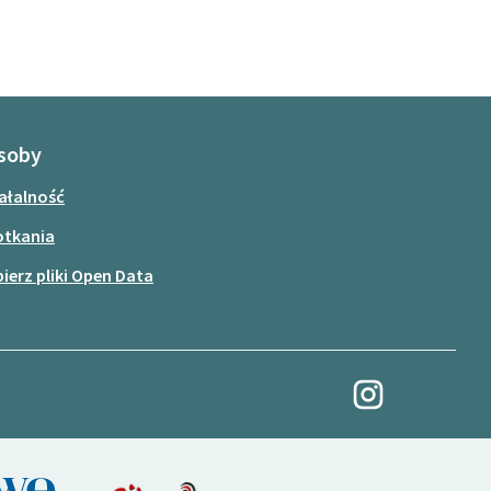
soby
ałalność
otkania
ierz pliki Open Data
Moja rewolucja na In
(Link zewnętrzny)