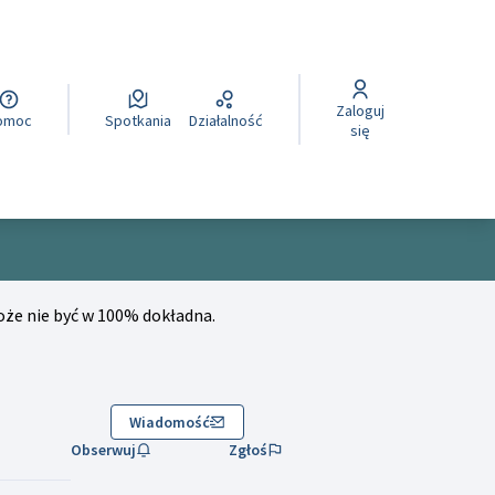
Zaloguj
cegli la lingua
Wybierz język
Izberi jezik
Pomoc
Spotkania
Działalność
się
e nie być w 100% dokładna.
Wiadomość
Obserwuj
Zgłoś