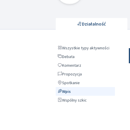
Działalność
Wszystkie typy aktywności
Wszystkie typy aktywności
Debata
Debata
Komentarz
Komentarz
Propozycja
Propozycja
Spotkanie
Spotkanie
Wpis
Wpis
Wspólny szkic
Wspólny szkic