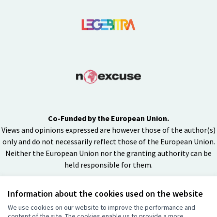
Co-Funded by the European Union.
Views and opinions expressed are however those of the author(s)
only and do not necessarily reflect those of the European Union.
Neither the European Union nor the granting authority can be
held responsible for them.
Information about the cookies used on the website
Licenza Cre
(Collegamen
We use cookies on our website to improve the performance and
(Collegamento esterno)
content of the site. The cookies enable us to provide a more
Sito web creato con
software libero