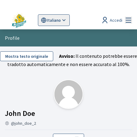
Menù
Accedi
Italiano
Sprache wählen
Choose language
Scegli la lingua
Wybi
Profile
Avviso:
Il contenuto potrebbe essere
Mostra testo originale
tradotto automaticamente e non essere accurato al 100%.
Attività (John Doe)
John Doe
@john_doe_2