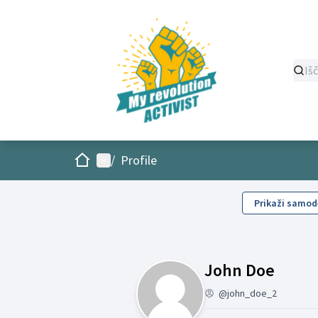
Domov
Main menu
/
Profile
Prikaži samod
Moja 
John Doe
@john_doe_2