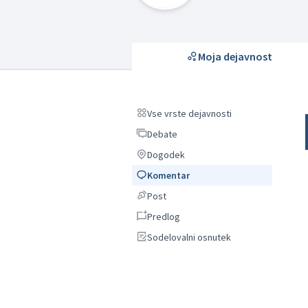
Moja dejavnost
Vse vrste dejavnosti
Vse vrste dejavnosti
Debate
Debate
Dogodek
Dogodek
Komentar
Komentar
Post
Post
Predlog
Predlog
Sodelovalni osnutek
Sodelovalni osnutek