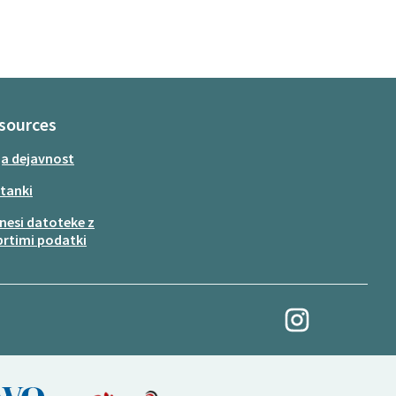
sources
a dejavnost
tanki
nesi datoteke z
rtimi podatki
My Revolution na Ins
(Zunanja povezava)