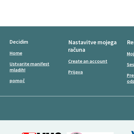
Decidim
Nastavitve mojega
Re
računa
Home
Moj
Create an account
Ustvarite manifest
Ses
mladih!
Prijava
Pre
pomoč
odp