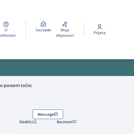
O
Sestanki
Moja
cegli la lingua
Wybierz język
Izberi jezik
Prijava
nferenci
dejavnost
no povsem točni.
Message
Sledilci
Naznani