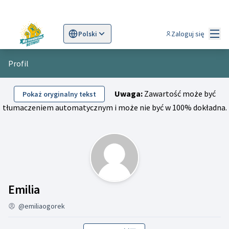
Menu
Zaloguj się
Polski
Sprache wählen
Choose language
Scegli la lingua
Wybi
Profil
Uwaga:
Zawartość może być
Pokaż oryginalny tekst
tłumaczeniem automatycznym i może nie być w 100% dokładna.
Działalność (Emilia)
Emilia
@emiliaogorek