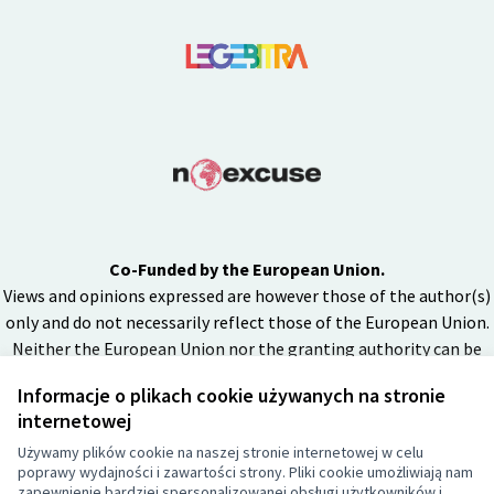
Co-Funded by the European Union.
Views and opinions expressed are however those of the author(s)
only and do not necessarily reflect those of the European Union.
Neither the European Union nor the granting authority can be
held responsible for them.
Informacje o plikach cookie używanych na stronie
internetowej
Używamy plików cookie na naszej stronie internetowej w celu
Licencja Cr
(Link zewnęt
poprawy wydajności i zawartości strony. Pliki cookie umożliwiają nam
(Link zewnętrzny)
zapewnienie bardziej spersonalizowanej obsługi użytkowników i
Strona internetowa powstała z użyciem
free software
.