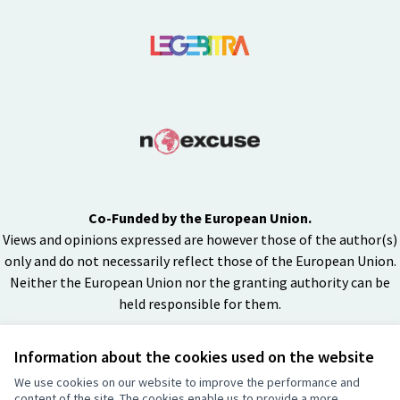
Co-Funded by the European Union.
Views and opinions expressed are however those of the author(s)
only and do not necessarily reflect those of the European Union.
Neither the European Union nor the granting authority can be
held responsible for them.
Information about the cookies used on the website
Licenza Cre
(Collegamen
We use cookies on our website to improve the performance and
(Collegamento esterno)
content of the site. The cookies enable us to provide a more
Sito web creato con
software libero