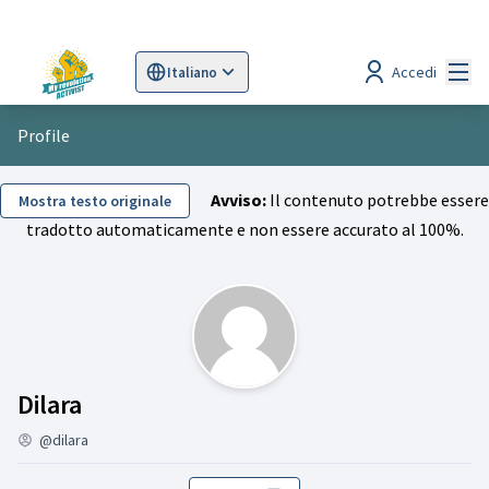
Menù
Accedi
Italiano
Sprache wählen
Choose language
Scegli la lingua
Wybi
Profile
Avviso:
Il contenuto potrebbe essere
Mostra testo originale
tradotto automaticamente e non essere accurato al 100%.
Attività (Dilara)
Dilara
@dilara