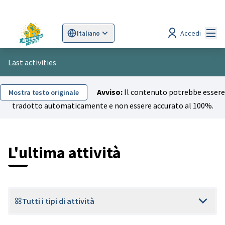
Menù
Accedi
Italiano
Sprache wählen
Choose language
Scegli la lingua
Wybi
Last activities
Avviso:
Il contenuto potrebbe essere
Mostra testo originale
tradotto automaticamente e non essere accurato al 100%.
L'ultima attività
Tutti i tipi di attività