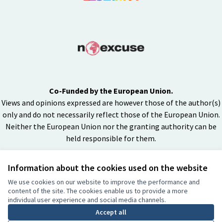
Co-Funded by the European Union.
Views and opinions expressed are however those of the author(s)
only and do not necessarily reflect those of the European Union.
Neither the European Union nor the granting authority can be
held responsible for them.
Information about the cookies used on the website
Licenza Cre
(Collegamen
We use cookies on our website to improve the performance and
(Collegamento esterno)
content of the site. The cookies enable us to provide a more
Sito web creato con
software libero
individual user experience and social media channels.
BY
Accept all