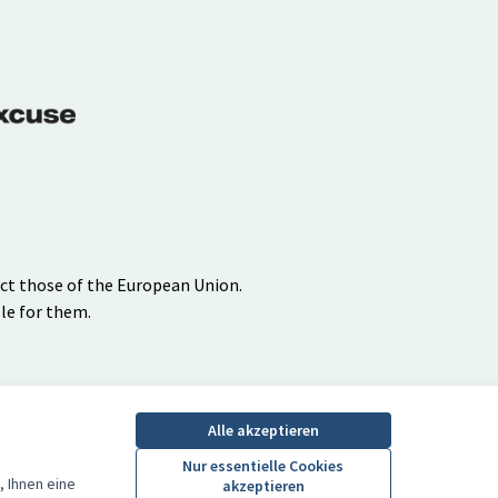
ect those of the European Union.
le for them.
Creative Commons Lize
(Externer Link)
Alle akzeptieren
Nur essentielle Cookies
 Ihnen eine
akzeptieren