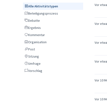
Vor etw
Alle Aktivitätstypen
Alle Aktivitätstypen
Beteiligungsprozess
Beteiligungsprozess
Debatte
Debatte
Vor etw
Ergebnis
Ergebnis
Kommentar
Kommentar
Organisation
Organisation
Vor etw
Post
Post
Sitzung
Sitzung
Vor etw
Umfrage
Umfrage
Vorschlag
Vorschlag
Vor 10 
Vor 10 