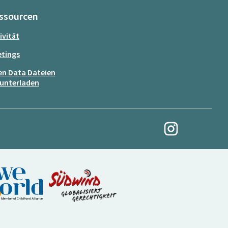
ssourcen
ivität
tings
n Data Dateien
unterladen
Meine Revolution auf
(Externer Link)