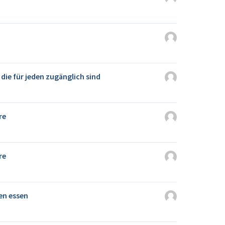
die für jeden zugänglich sind
re
re
en essen