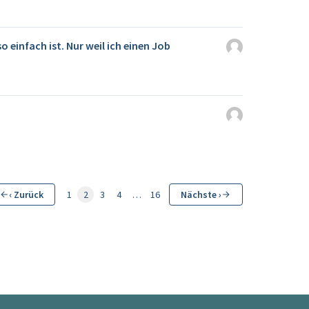
so einfach ist. Nur weil ich einen Job
‹ Zurück
1
2
3
4
…
16
Nächste ›