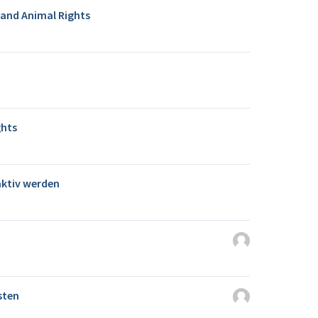
and Animal Rights
hts
aktiv werden
sten