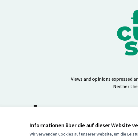
Views and opinions expressed ar
Neither the
(Externer Link)
Website mit
freier Software
erstellt.
Informationen über die auf dieser Website 
Wir verwenden Cookies auf unserer Website, um die Leistu