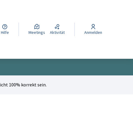
cegli la lingua
Wybierz język
Izberi jezik
Hilfe
Meetings
Aktivität
Anmelden
cht 100% korrekt sein.